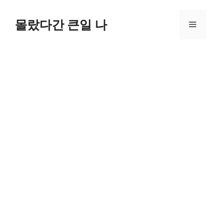
컨
텐
몰랐다간 큰일 나
메
츠
로
뉴
건
너
뛰
기