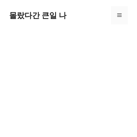
컨
텐
몰랐다간 큰일 나
메
츠
로
뉴
건
너
뛰
기