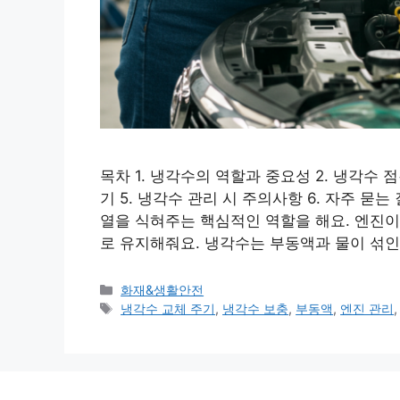
목차 1. 냉각수의 역할과 중요성 2. 냉각수 점
기 5. 냉각수 관리 시 주의사항 6. 자주 
열을 식혀주는 핵심적인 역할을 해요. 엔진이
로 유지해줘요. 냉각수는 부동액과 물이 섞인
카
화재&생활안전
테
태
냉각수 교체 주기
,
냉각수 보충
,
부동액
,
엔진 관리
고
그
리