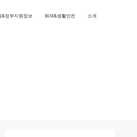
원&정부지원정보
화재&생활안전
소개