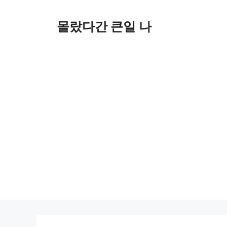
컨
텐
몰랐다간 큰일 나
츠
로
건
너
뛰
기