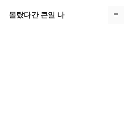
컨
텐
몰랐다간 큰일 나
메
츠
로
뉴
건
너
뛰
기