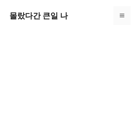
컨
텐
몰랐다간 큰일 나
메
츠
로
뉴
건
너
뛰
기