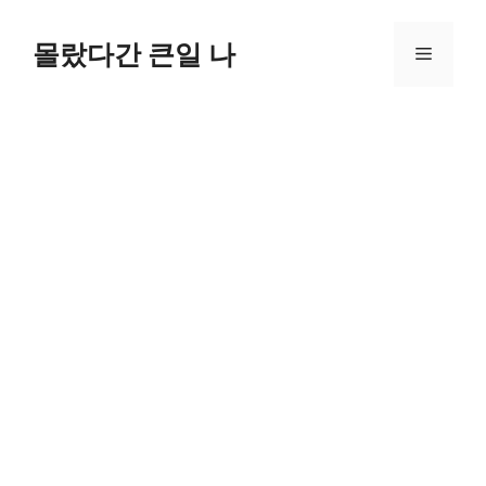
컨
텐
몰랐다간 큰일 나
메
츠
로
뉴
건
너
뛰
기