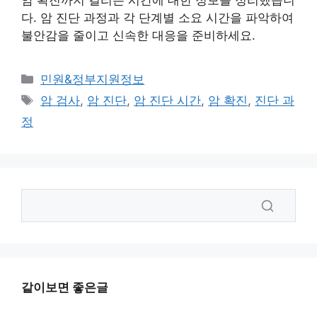
암 확진까지 걸리는 시간에 대한 정보를 정리했습니
다. 암 진단 과정과 각 단계별 소요 시간을 파악하여
불안감을 줄이고 신속한 대응을 준비하세요.
카
민원&정부지원정보
테
태
암 검사
,
암 진단
,
암 진단 시간
,
암 확진
,
진단 과
고
그
정
리
같이보면 좋은글