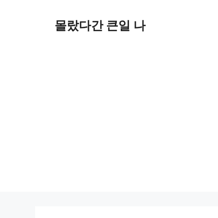
컨
텐
몰랐다간 큰일 나
츠
로
건
너
뛰
기