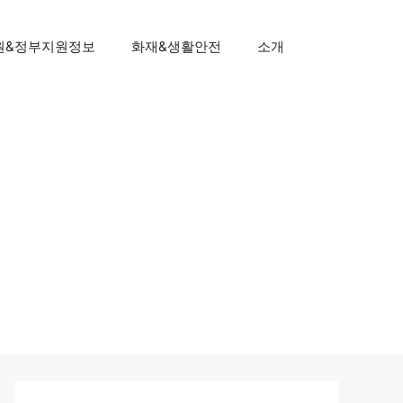
원&정부지원정보
화재&생활안전
소개