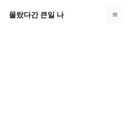
컨
텐
몰랐다간 큰일 나
메
츠
로
뉴
건
너
뛰
기