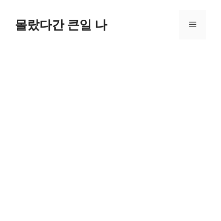
컨
텐
몰랐다간 큰일 나
메
츠
로
뉴
건
너
뛰
기