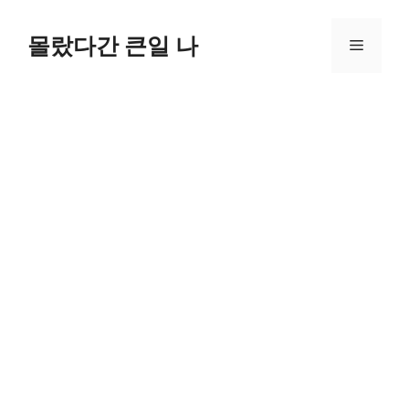
컨
텐
몰랐다간 큰일 나
메
츠
로
뉴
건
너
뛰
기