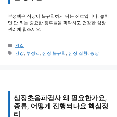
부정맥은 심장이 불규칙하게 뛰는 신호입니다. 놓치
면 안 되는 중요한 징후들을 파악하고 건강한 심장
관리에 힘쓰세요.
카
건강
테
태
건강
,
부정맥
,
심장 불규칙
,
심장 질환
,
증상
고
그
리
심장초음파검사 왜 필요한가요,
종류, 어떻게 진행되나요 핵심정
리