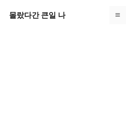
컨
텐
몰랐다간 큰일 나
메
츠
로
뉴
건
너
뛰
기