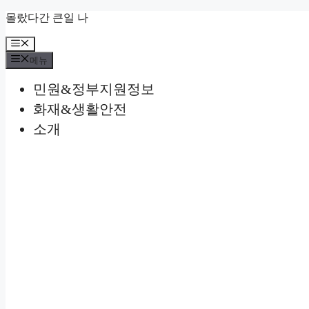
컨
몰랐다간 큰일 나
텐
메
츠
뉴
로
메뉴
건
민원&정부지원정보
너
뛰
화재&생활안전
기
소개