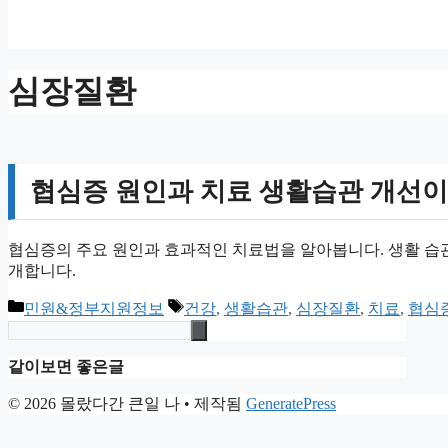
심장질환
협심증 원인과 치료 생활습관 개선이
협심증의 주요 원인과 효과적인 치료법을 알아봅니다. 생활 습
개합니다.
카
태
민원&정부지원정보
건강
,
생활습관
,
심장질환
,
치료
,
협심
테
그
고
같이보면 좋은글
리
© 2026 몰랐다간 큰일 나
• 제작됨
GeneratePress