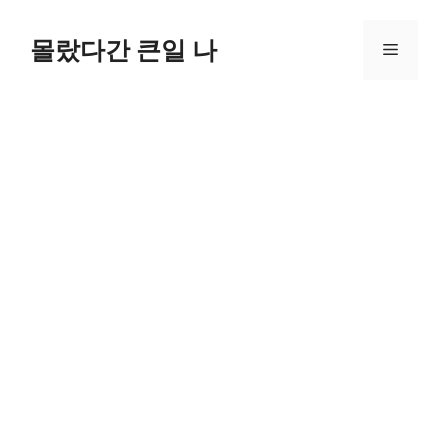
컨
텐
몰랐다간 큰일 나
메
츠
로
뉴
건
너
뛰
기