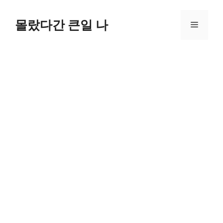
컨
텐
몰랐다간 큰일 나
메
츠
로
뉴
건
너
뛰
기