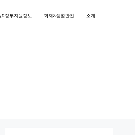
원&정부지원정보
화재&생활안전
소개