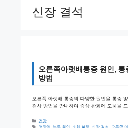
신장 결석
오른쪽아랫배통증 원인, 통증
방법
오른쪽 아랫배 통증의 다양한 원인을 통증 양
검사 방법을 안내하여 증상 완화에 도움을 드
카
건강
테
태
맹장염
,
복통 원인
,
소화 불량
,
신장 결석
,
오른쪽 