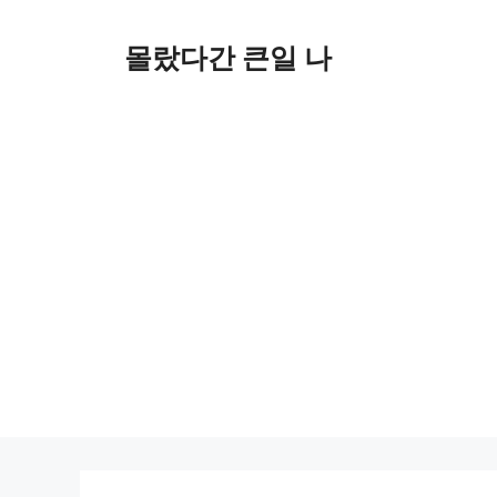
컨
텐
몰랐다간 큰일 나
츠
로
건
너
뛰
기