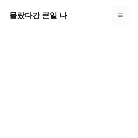
컨
텐
몰랐다간 큰일 나
메
츠
로
뉴
건
너
뛰
기