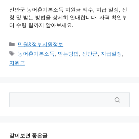
신안군 농어촌기본소득 지원금 액수, 지급 일정, 신
청 및 받는 방법을 상세히 안내합니다. 자격 확인부
터 수령 팁까지 알아보세요.
카
민원&정부지원정보
테
태
농어촌기본소득
,
받는방법
,
신안군
,
지급일정
,
고
그
지원금
리
같이보면 좋은글