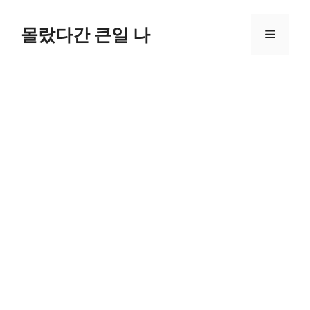
컨
텐
몰랐다간 큰일 나
메
츠
로
뉴
건
너
뛰
기