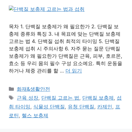
목차 1. 단백질 보충제가 왜 필요한가 2. 단백질 보
충제 종류와 특징 3. 내 목표에 맞는 단백질 보충제
고르는 법 4. 단백질 섭취 최적의 타이밍 5. 단백질
보충제 섭취 시 주의사항 6. 자주 묻는 질문 단백질
보충제가 왜 필요한가 단백질은 근육, 피부, 호르몬,
효소 등 우리 몸의 필수 구성 요소예요. 특히 운동을
하거나 체중 관리를 할 …
더 읽기
카
화재&생활안전
테
태
근육 성장
,
단백질 고르는 법
,
단백질 보충제
,
섭
고
그
취 타이밍
,
식물성 단백질
,
유청 단백질
,
카제인
,
프
리
로틴
,
헬스 보충제