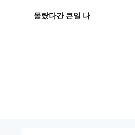
컨
텐
몰랐다간 큰일 나
츠
로
건
너
뛰
기