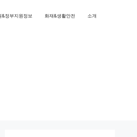
원&정부지원정보
화재&생활안전
소개