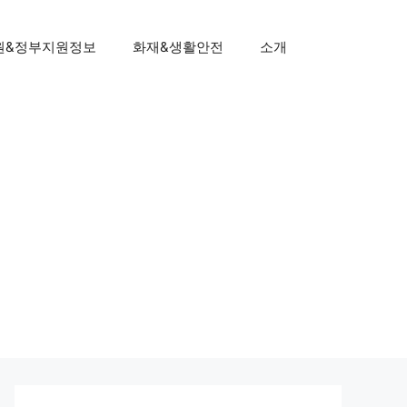
원&정부지원정보
화재&생활안전
소개