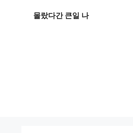
컨
텐
몰랐다간 큰일 나
츠
로
건
너
뛰
기