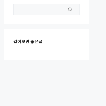
같이보면 좋은글