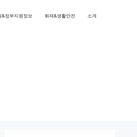
원&정부지원정보
화재&생활안전
소개