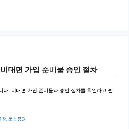
 비대면 가입 준비물 승인 절차
다. 비대면 가입 준비물과 승인 절차를 확인하고 쉽
통장
,
토스 증권