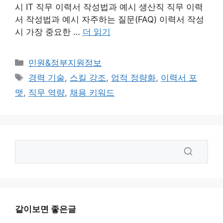
시 IT 직무 이력서 작성법과 예시 생산직 직무 이력
서 작성법과 예시 자주하는 질문(FAQ) 이력서 작성
시 가장 중요한 …
더 읽기
카
민원&정부지원정보
테
태
경력 기술
,
스킬 강조
,
업적 정량화
,
이력서 포
고
그
맷
,
직무 역량
,
채용 키워드
리
같이보면 좋은글