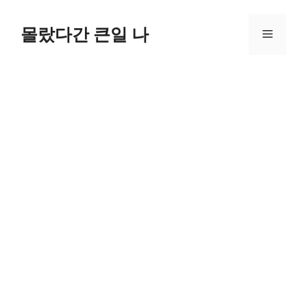
컨
텐
몰랐다간 큰일 나
메
츠
로
뉴
건
너
뛰
기