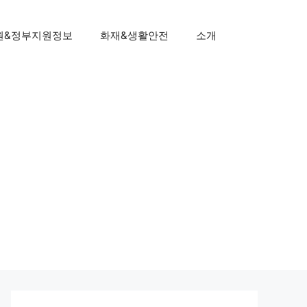
원&정부지원정보
화재&생활안전
소개