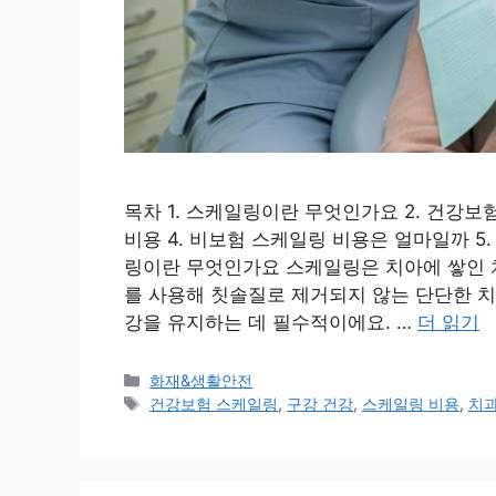
목차 1. 스케일링이란 무엇인가요 2. 건강보
비용 4. 비보험 스케일링 비용은 얼마일까 5
링이란 무엇인가요 스케일링은 치아에 쌓인 
를 사용해 칫솔질로 제거되지 않는 단단한 치
강을 유지하는 데 필수적이에요. …
더 읽기
카
화재&생활안전
테
태
건강보험 스케일링
,
구강 건강
,
스케일링 비용
,
치
고
그
리