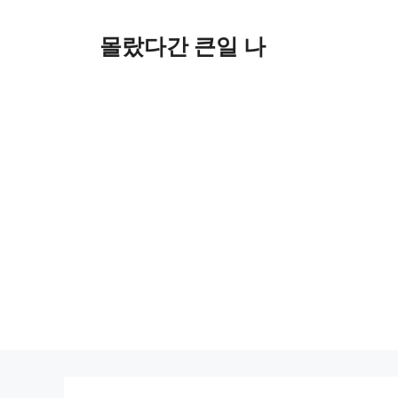
컨
텐
몰랐다간 큰일 나
츠
로
건
너
뛰
기