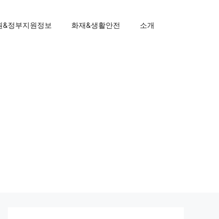
원&정부지원정보
화재&생활안전
소개