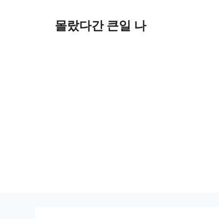
컨
텐
몰랐다간 큰일 나
츠
로
건
너
뛰
기