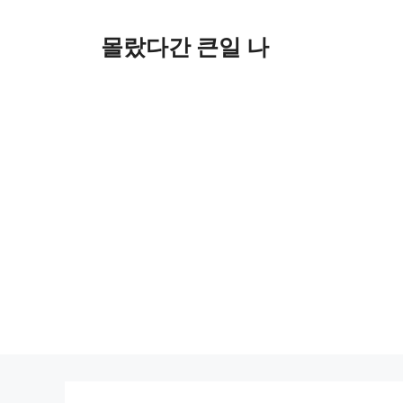
컨
텐
몰랐다간 큰일 나
츠
로
건
너
뛰
기