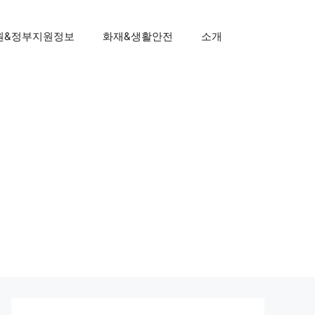
원&정부지원정보
화재&생활안전
소개