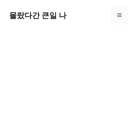
컨
텐
몰랐다간 큰일 나
메
츠
로
뉴
건
너
뛰
기