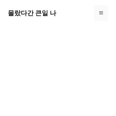
컨
텐
몰랐다간 큰일 나
메
츠
로
뉴
건
너
뛰
기