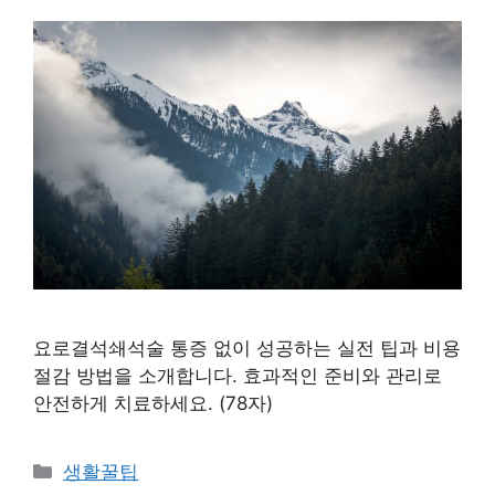
요로결석쇄석술 통증 없이 성공하는 실전 팁과 비용
절감 방법을 소개합니다. 효과적인 준비와 관리로
안전하게 치료하세요. (78자)
카
생활꿀팁
테