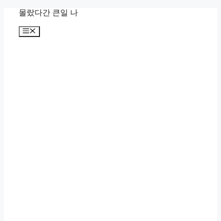
컨
몰랐다간 큰일 나
텐
메
츠
뉴
로
건
너
뛰
기