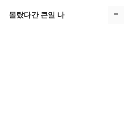
컨
텐
몰랐다간 큰일 나
메
츠
로
뉴
건
너
뛰
기