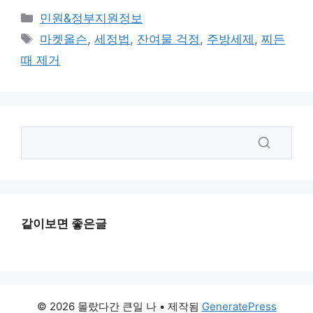
카
민원&정부지원정보
테
태
마켓올슨
,
세정법
,
잔여물 걱정
,
주방세제
,
찌든
고
그
때 제거
리
같이보면 좋은글
© 2026 몰랐다간 큰일 나
• 제작됨
GeneratePress