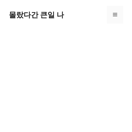
컨
텐
몰랐다간 큰일 나
메
츠
로
뉴
건
너
뛰
기