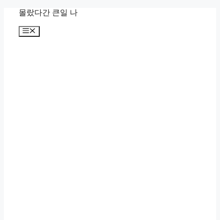
컨
몰랐다간 큰일 나
텐
메
츠
뉴
로
건
너
뛰
기