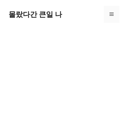
컨
텐
몰랐다간 큰일 나
메
츠
로
뉴
건
너
뛰
기