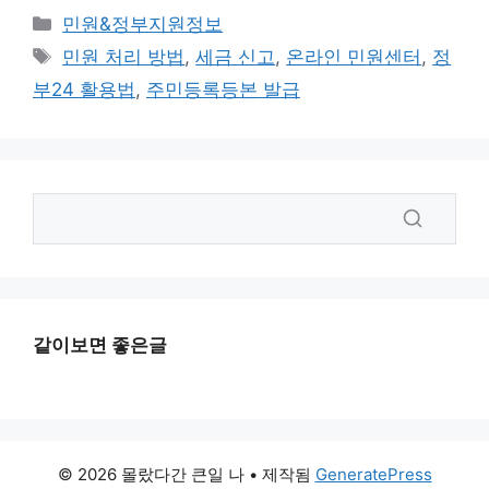
카
민원&정부지원정보
테
태
민원 처리 방법
,
세금 신고
,
온라인 민원센터
,
정
고
그
부24 활용법
,
주민등록등본 발급
리
같이보면 좋은글
© 2026 몰랐다간 큰일 나
• 제작됨
GeneratePress