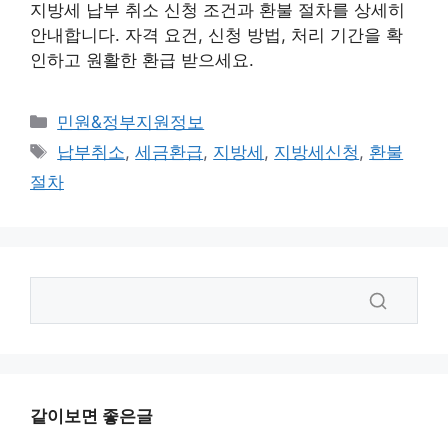
지방세 납부 취소 신청 조건과 환불 절차를 상세히
안내합니다. 자격 요건, 신청 방법, 처리 기간을 확
인하고 원활한 환급 받으세요.
카
민원&정부지원정보
테
태
납부취소
,
세금환급
,
지방세
,
지방세신청
,
환불
고
그
절차
리
같이보면 좋은글