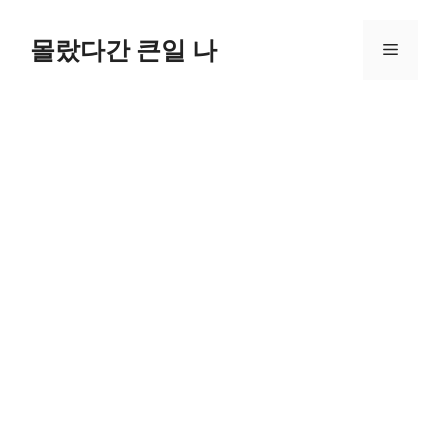
컨
텐
몰랐다간 큰일 나
메
츠
로
뉴
건
너
뛰
기