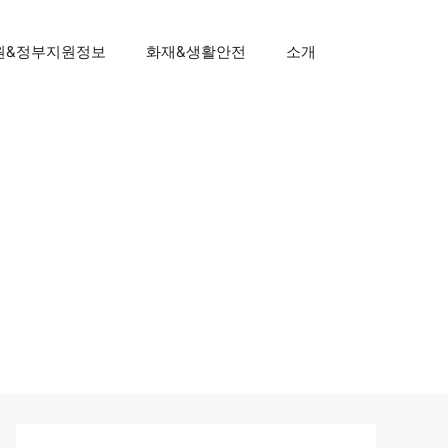
원&정부지원정보
화재&생활안전
소개