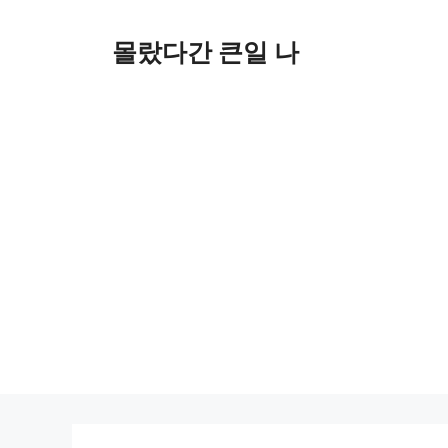
컨
텐
몰랐다간 큰일 나
츠
로
건
너
뛰
기