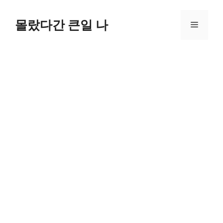
컨
텐
몰랐다간 큰일 나
메
츠
로
뉴
건
너
뛰
기