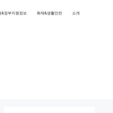
원&정부지원정보
화재&생활안전
소개