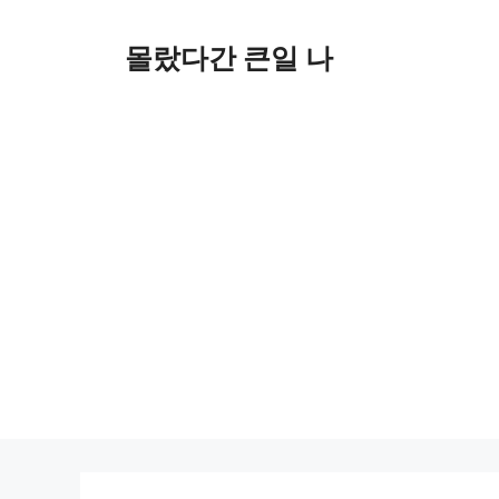
컨
텐
몰랐다간 큰일 나
츠
로
건
너
뛰
기