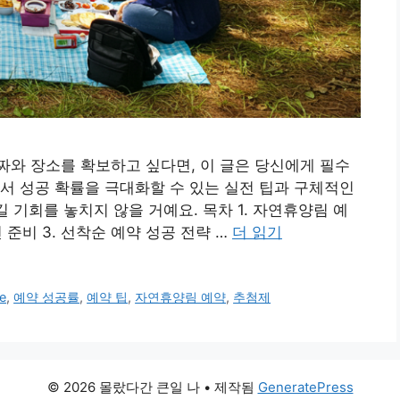
와 장소를 확보하고 싶다면, 이 글은 당신에게 필수
서 성공 확률을 극대화할 수 있는 실전 팁과 구체적인
길 기회를 놓치지 않을 거예요. 목차 1. 자연휴양림 예
 준비 3. 선착순 예약 성공 전략 …
더 읽기
e
,
예약 성공률
,
예약 팁
,
자연휴양림 예약
,
추첨제
© 2026 몰랐다간 큰일 나
• 제작됨
GeneratePress