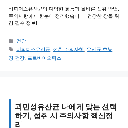
비피더스유산균의 다양한 효능과 올바른 섭취 방법,
주의사항까지 한눈에 정리했습니다. 건강한 장을 위
한 필수 정보!
카
건강
테
태
비피더스유산균
,
섭취 주의사항
,
유산균 효능
,
고
그
장 건강
,
프로바이오틱스
리
과민성유산균 나에게 맞는 선택
하기, 섭취 시 주의사항 핵심정
리