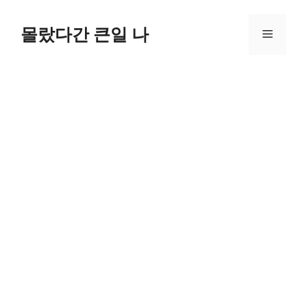
컨
텐
몰랐다간 큰일 나
메
츠
로
뉴
건
너
뛰
기