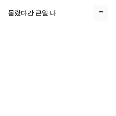
컨
텐
몰랐다간 큰일 나
메
츠
로
뉴
건
너
뛰
기