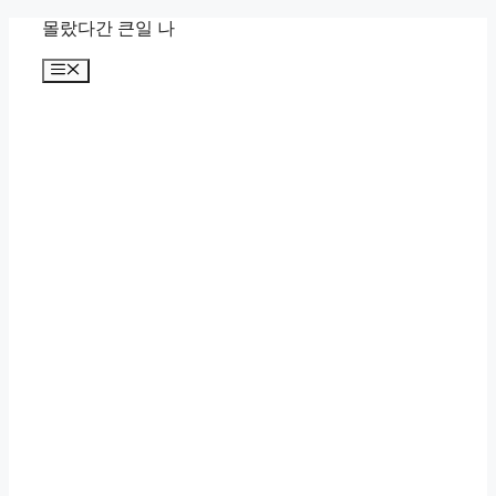
컨
몰랐다간 큰일 나
텐
메
츠
뉴
로
건
너
뛰
기