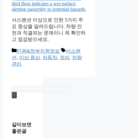
서스펜션 이상으로 인한 5가지 주
요 증상을 알려드립니다. 차량 안
전과 직결되는 문제이니 꼭 확인하
고 점검받으세요.
카
태
민원&정부지원정보
서스펜
테
그
션
,
이상 증상
,
자동차
,
정비
,
차량
고
관리
리
같이보면
좋은글