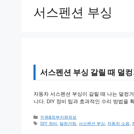
서스펜션 부싱
서스펜션 부싱 갈릴 때 덜컹
자동차 서스펜션 부싱이 갈릴 때 나는 덜컹거
니다. DIY 정비 팁과 효과적인 수리 방법을 
카
민원&정부지원정보
테
태
DIY 정비
,
덜컹거림
,
서스펜션 부싱
,
자동차 소음
,
고
그