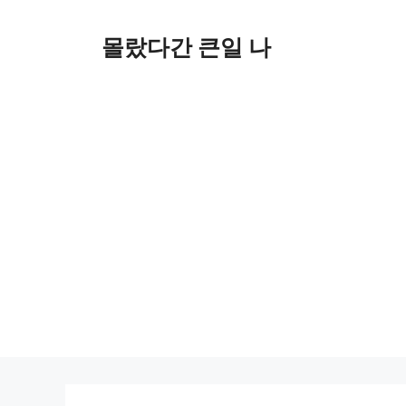
컨
텐
몰랐다간 큰일 나
츠
로
건
너
뛰
기