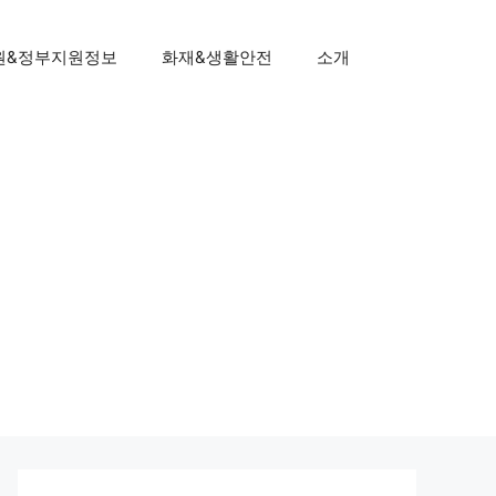
원&정부지원정보
화재&생활안전
소개