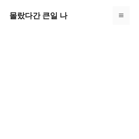
컨
텐
몰랐다간 큰일 나
메
츠
로
뉴
건
너
뛰
기