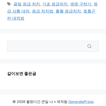
테
태
골절 응급 처치
,
기초 응급처치
,
생명 구하기
,
응
고
그
급 상황 대처
,
응급 처치법
,
출혈 응급처치
,
호흡곤
리
란 대처법
같이보면 좋은글
© 2026 몰랐다간 큰일 나
• 제작됨
GeneratePress