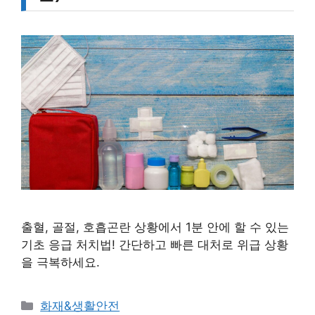
출혈, 골절, 호흡곤란 상황에서 1분 안에 할 수 있는
기초 응급 처치법! 간단하고 빠른 대처로 위급 상황
을 극복하세요.
카
화재&생활안전