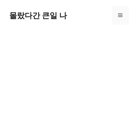
컨
텐
몰랐다간 큰일 나
메
츠
로
뉴
건
너
뛰
기