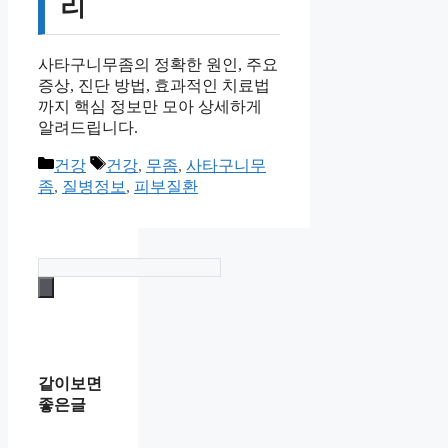
리
사타구니무좀의 정확한 원인, 주요
증상, 진단 방법, 효과적인 치료법
까지 핵심 정보만 모아 상세하게
알려드립니다.
카
태
건강
건강
,
무좀
,
사타구니무
테
그
좀
,
질병정보
,
피부질환
고
리
같이보면
좋은글