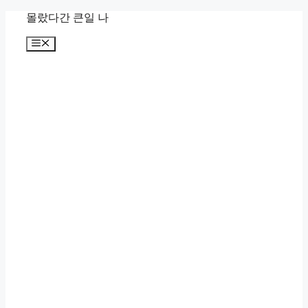
컨
몰랐다간 큰일 나
텐
메
츠
뉴
로
건
너
뛰
기