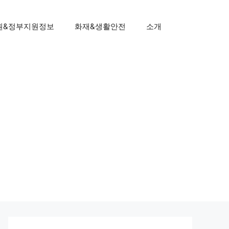
원&정부지원정보
화재&생활안전
소개