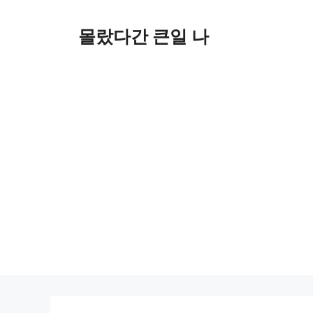
컨
텐
몰랐다간 큰일 나
츠
로
건
너
뛰
기