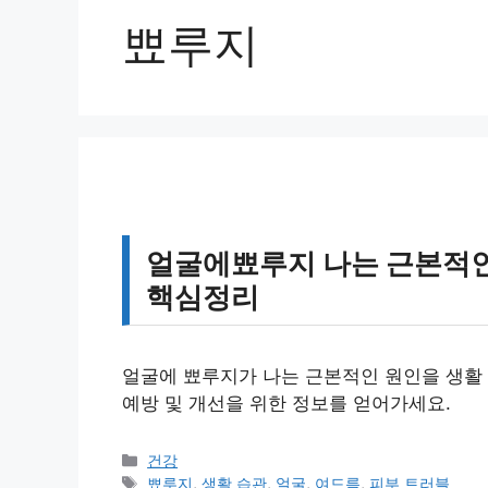
뾰루지
얼굴에뾰루지 나는 근본적인
핵심정리
얼굴에 뾰루지가 나는 근본적인 원인을 생활
예방 및 개선을 위한 정보를 얻어가세요.
카
건강
테
태
뾰루지
,
생활 습관
,
얼굴
,
여드름
,
피부 트러블