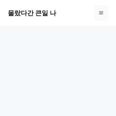
컨
텐
몰랐다간 큰일 나
메
츠
로
뉴
건
너
뛰
기