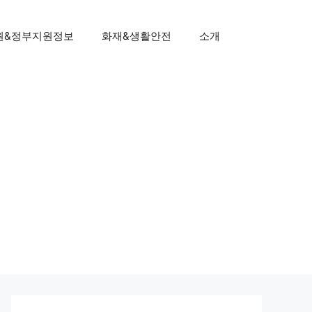
원&정부지원정보
화재&생활안전
소개