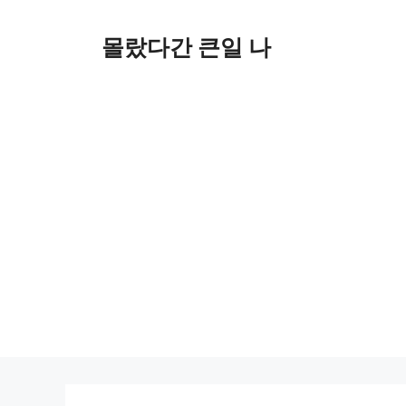
컨
텐
몰랐다간 큰일 나
츠
로
건
너
뛰
기