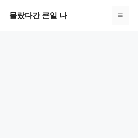
컨
텐
몰랐다간 큰일 나
메
츠
로
뉴
건
너
뛰
기