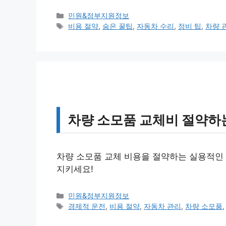
카
민원&정부지원정보
테
태
비용 절약
,
숨은 꿀팁
,
자동차 수리
,
정비 팁
,
차량 
고
그
리
차량 소모품 교체비 절약하
차량 소모품 교체 비용을 절약하는 실용적인
지키세요!
카
민원&정부지원정보
테
태
경제적 운전
,
비용 절약
,
자동차 관리
,
차량 소모품
고
그