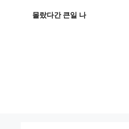
컨
텐
몰랐다간 큰일 나
츠
로
건
너
뛰
기