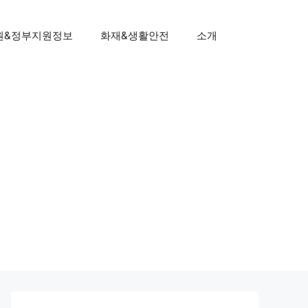
원&정부지원정보
화재&생활안전
소개