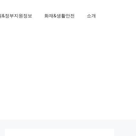
원&정부지원정보
화재&생활안전
소개