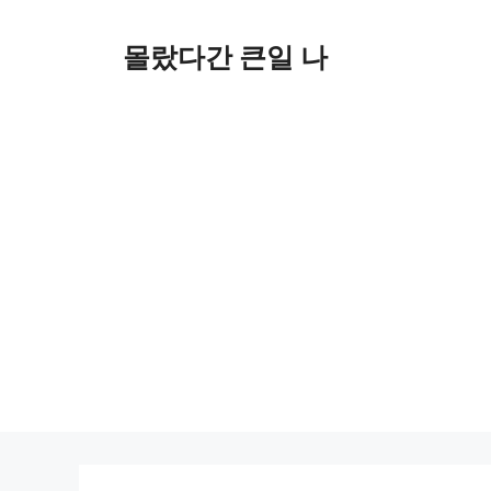
컨
텐
몰랐다간 큰일 나
츠
로
건
너
뛰
기