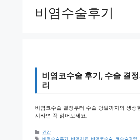
비염수술후기
비염코수술 후기, 수술 결정
리
비염코수술 결정부터 수술 당일까지의 생생한
시라면 꼭 읽어보세요.
카
건강
테
태
비염수술후기
,
비염치료
,
비염코수술
,
코수술경험