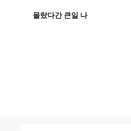
컨
텐
몰랐다간 큰일 나
츠
로
건
너
뛰
기