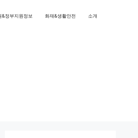
원&정부지원정보
화재&생활안전
소개