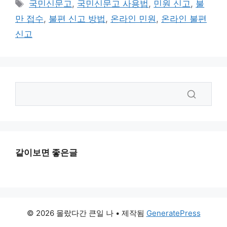
태
국민신문고
,
국민신문고 사용법
,
민원 신고
,
불
고
그
만 접수
,
불편 신고 방법
,
온라인 민원
,
온라인 불편
리
신고
같이보면 좋은글
© 2026 몰랐다간 큰일 나
• 제작됨
GeneratePress