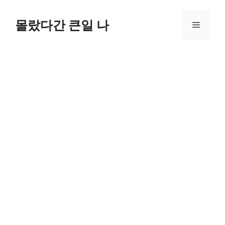
컨
텐
몰랐다간 큰일 나
메
츠
로
뉴
건
너
뛰
기